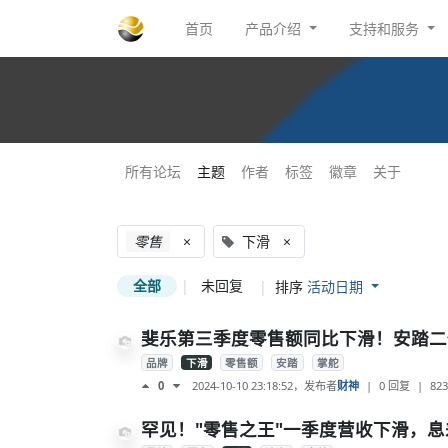
首页
产品介绍
支持和服务
所有论坛
主题
作者
标签
徽章
关于
零售
×
下滑
×
全部
|
未回复
|
排序
活动日期
斐乐第三季度零售额同比下滑！安踏二
品牌
下滑
零售额
安踏
掌舵
2024-10-10 23:18:52
，发布者
财神
|
0 回复
|
823
0
罕见！"零售之王"一季度营收下滑，