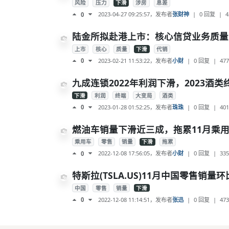
风险
压力
下滑
涉房
息差
2023-04-27 09:25:57
，发布者
张财神
|
0 回复
|
4
0
陆金所拟赴港上市：核心信贷业务质量
上市
核心
质量
下滑
代销
2023-02-21 11:53:22
，发布者
小财
|
0 回复
|
477
0
九成连锁2022年利润下滑，2023酒
下滑
利润
终端
大变局
酒类
2023-01-28 01:52:25
，发布者
珠珠
|
0 回复
|
401
0
燃油车销量下滑近三成，拖累11月乘
乘用车
零售
销量
下滑
拖累
2022-12-08 17:56:05
，发布者
小财
|
0 回复
|
335
0
特斯拉(TSLA.US)11月中国零售销量环
中国
零售
销量
下滑
2022-12-08 11:14:51
，发布者
张迅
|
0 回复
|
473
0