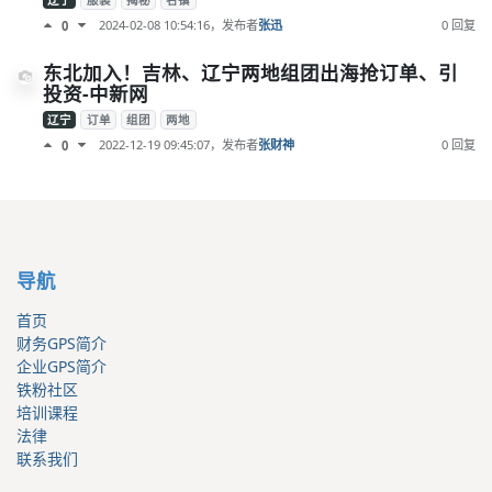
辽宁
服装
揭秘
名镇
2024-02-08 10:54:16
，发布者
张迅
0 回复
0
东北加入！吉林、辽宁两地组团出海抢订单、引
投资-中新网
辽宁
订单
组团
两地
2022-12-19 09:45:07
，发布者
张财神
0 回复
0
导航
首页
财务GPS简介
企业GPS简介
铁粉社区
培训课程
法律
联系我们