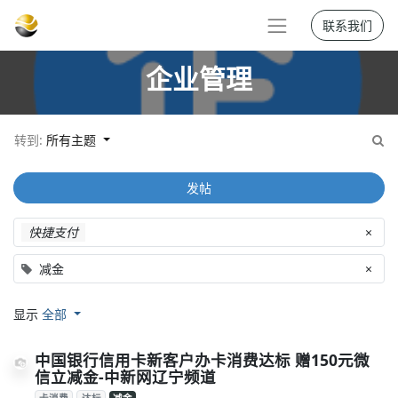
联系我们
企业管理
转到:
所有主题
发帖
快捷支付
×
减金
×
显示
全部
中国银行信用卡新客户办卡消费达标 赠150元微
信立减金-中新网辽宁频道