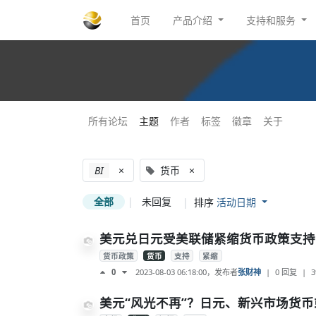
首页
产品介绍
支持和服务
所有论坛
主题
作者
标签
徽章
关于
BI
×
货币
×
全部
|
未回复
|
排序
活动日期
美元兑日元受美联储紧缩货币政策支持
货币政策
货币
支持
紧缩
2023-08-03 06:18:00
，发布者
张财神
|
0 回复
|
3
0
美元“风光不再”？日元、新兴市场货