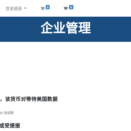
0
0
登录链接
企业管理
，该货币对等待美国数据
92
阅读数
币或受提振