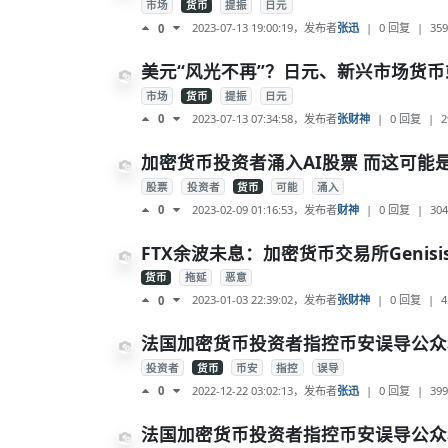
市场
货币
提振
日元
2023-07-13 19:00:19
，发布者
张迅
|
0 回复
|
359
0
美元“风光不再”？日元、新兴市场货
市场
货币
提振
日元
2023-07-13 07:34:58
，发布者
张财神
|
0 回复
|
2
0
加密货币投资者涌入AI股票 而这可能
股票
投资者
货币
可能
涌入
2023-02-09 01:16:53
，发布者
财神
|
0 回复
|
304
0
FTX余波未息：加密货币交易所Geni
货币
拖延
恶意
2023-01-03 22:39:02
，发布者
张财神
|
0 回复
|
4
0
法国加密货币投资者指控币安误导公众
投资者
货币
币安
指控
误导
2022-12-22 03:02:13
，发布者
张迅
|
0 回复
|
399
0
法国加密货币投资者指控币安误导公众