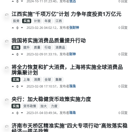
2024-10-11 01:23:40
，发布者
张迅
0 回复
0
江西实施“千项万亿”计划 力争年度投资1万亿元
投资
实施
计划
年度
江西
2023-02-26 04:02:12
，发布者
张财神
0 回复
0
我国将实施消费品质量提升行动
实施
提升
质量
行动
消费品
2023-02-09 01:33:19
，发布者
财神
0 回复
0
将全力恢复和扩大消费，上海将实施全球消费品
牌集聚计划
实施
上海
消费
全球
集聚
2023-02-08 17:10:57
，发布者
珠珠
0 回复
0
央行：加大稳健货币政策实施力度
实施
货币政策
加大
力度
2023-01-04 03:49:34
，发布者
珠珠
0 回复
0
济南市天桥区精准实施“四大专项行动”高效落实稳
经济一揽子政策