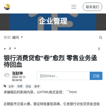
联系我们
企业管理
转到:
疑问
0
银行消费贷愈“卷”愈烈 零售业务亟
待回血
张财神
订阅
2024-10-11
06:04:50
业务
消费
回血
亟待
求编辑后的新闻内容，以HTML格式呈现： ```html
近期股市交易火爆，银证转账屡现高峰，引发银行对信贷资金违规