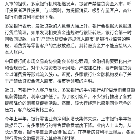
入市的担忧。多家银行机构相继发声，提醒严禁信贷资金入市，呼
吁投资者理性投资。与此同时，为提振消费、吸引存量客户，商业
银行消费贷利率纷纷下降。
多家银行表示，最近贷款的人数量大幅上升。银行会根据大数据进
行贷后管理，如果发现相关资金违规进行银证转账，银行会第一时
间收回贷款。由于“严禁信贷资金违规流入股市”是银行业监管的明
规，消费贷等零售客户的贷款放款后，其转账资金并不能直接转入
本人账户。
中国银行间市场交易商协会副会长徐忠强调，金融机构要强化内控
和合规责任，对个人投资者提示风险，严控加杠杆，要严防信贷资
金以消费贷等形式流入股市。近期，多家银行业金融机构发布了关
于严禁信贷资金流入股市、楼市等领域的声明。
近日，有银行个人客户反映，多家银行的手机银行APP显示消费贷额
度获得提高，利率也降低了。为了吸引客户，不少银行推出了各式
提额降价的消费贷促销活动。然而，该大行经理也感到同业竞争的
压力，客户经常货比三家。
今年上半年，银行零售业务净利润增长集体失速。上市银行半年报
数据显示，有多家银行的零售营收贡献度下降。业内人士认为，从
长远来看，银行零售业务亟待“回血”。在存量房贷利率压降后，各家
银行零售金融需要开启其他盈利引擎。