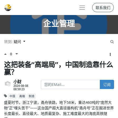
联系我们
企业管理
转到:
疑问
0
这把装备“高端局”，中国制造靠什么
赢？
小财
订阅
2024-08-08
08:59:23
中国
高端
制造
盛夏时节，浙江宁波，甬舟铁路，地下58米，重达460吨的“庞然大
物”正“埋头苦干”——这台国产超大直径盾构机“甬舟号”正在掘进世界
长度最长、直径最大、地质最复杂、施工难度最大的海底高铁隧