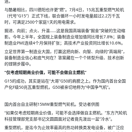
道。
与酷暑相比，四川德阳也许更“燃”。7月4日，15兆瓦重型燃气轮机
（代号“G15”）正式下线，联合循环一小时发电量超过2.2万千瓦
时，可满足2500个家庭1天的用电需求。
掘进、向前；点火、升温……这是我国高端装备“掘金”突破的生动缩
影。今年上半年，全国规上装备制造业增加值同比增长7.8%；装备
制造业PMI连续4个月保持扩张；高技术产业投资同比增长10.6%。
立足世界第一制造业大国，打赢这把向新、向智、向绿的“高端局”，
装备制造业信心和底气何在？答案藏在一个个转型升级、技术创新
的铿锵步履中。
“仅考虑短期商业价值，可能不会做自主燃机”
G15的成功，其实是站在“大哥”G50的肩膀之上。作为国内首台全国
产化F级50兆瓦重型燃机，G50被亲切地称为“中国争气机”。
国内首台自主研制15MW重型燃气轮机。受访者供图
“如果仅考虑短期商业价值，可能不会选择做自主燃机。”东方汽轮机
科技管理部党支部书记文圆圆面对记者竟先泼出一盆“冷水”。
重型燃机，是迄今为止效率最高的热功转换类发电设备，被广泛应