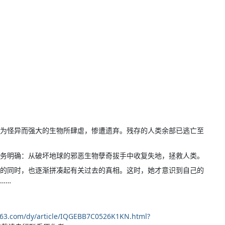
为怪异而强大的生物所肆虐，惨遭遗弃。残存的人类余部已逃亡至
务明确：从破坏地球的邪恶生物孽奇拔手中收复失地，拯救人类。
的同时，也逐渐拼凑起有关过去的真相。这时，她才意识到自己的
……
163.com/dy/article/IQGEBB7C0526K1KN.html?