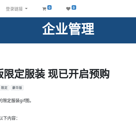
0
0
登录链接
企业管理
版限定服装 现已开启预购
限定
豪华版
限定服装gif图。
以下内容：