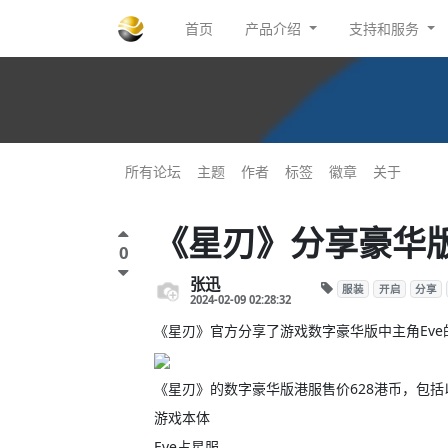
首页
产品介绍
支持和服务
所有论坛
主题
作者
标签
徽章
关于
《星刃》分享豪华
0
张迅
服装
开启
分享
2024-02-09 02:28:32
《星刃》官方分享了游戏数字豪华版中主角Eve的
《星刃》的数字豪华版港服售价628港币，包括
游戏本体
Eve占星服