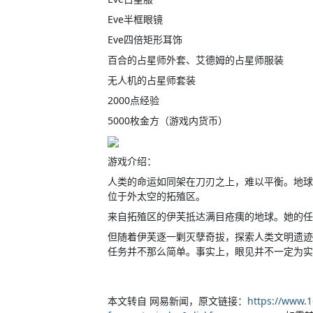
Eve半框眼镜
Eve四倍矩形耳饰
百合的占星师外套、艾德姆的占星师服装
无人机的占星师套装
2000点经验
5000枚金方（游戏内货币）
游戏介绍：
人类的命运如同架在刀刃之上，难以平衡。地球
位于外太空的拓殖区。
来自拓殖区的伊芙抵达满目疮痍的地球。她的任
但随着伊芙逐一剿灭孽奇拔，探索人类文明遗迹
任务并不那么简单。事实上，眼见并不一定为实
本文转自 网易新闻，原文链接：
https://www.