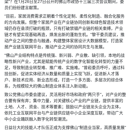
梁”？在1月26日至27日召开的佛山市政协十三届三次会议期间，委
员们纷纷建言献策。
“目前，家居消费需求正朝着个性化定制、柔性化制造、融合化服务
的方向发展。但整个家居产业在产业链协同创新和绿色智造技术领
域仍存在亟须打破的瓶颈，只有打破禁锢产业链的相关束缚，产业
链才有望实现基础再造，焕发出新的蓬勃生机。”黎干委员建议，推
动产业之间的整合与融通，构建整体家居设计大数据模型，打造家
居产业链互联网平台，推动产业之间的协同共生与发展。
“佛山产业结构特点是传统强、新兴弱、产业散、缺引领，本地的战
略性新兴产业，尤其是赋能传统产业的数字化智能化转型的力量不
足，导致制造业转型难、推广难、实施难。”曾崧委员呼吁，通过科
技创新，促进实体经济从数量和质量上实现飞跃，促进新人才落
户、新技术应用、新业态形成，打造一个多方面、多层次的综合体
系，为规模较大的佛山制造业体系注入新动能。
致公党佛山市委会建议，灵活用好市场和政府“两只手”，对产业的整
合要有保有弃；集中力量，对关键核心产业的产业链，提供丰富的
土地、人才、资金、技术等要素；鼓励以产业链龙头企业为主体，
依托工业互联网平台与产业链供应链中小企业深度互联，带动广大
中小企业踊跃融入数字化转型潮流。
日益壮大的技能人才队伍正成为支撑佛山“制造业当家，高质量发展”