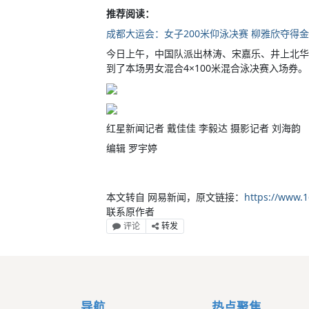
推荐阅读：
成都大运会：女子200米仰泳决赛 柳雅欣夺得
今日上午，中国队派出林涛、宋嘉乐、井上北华
到了本场男女混合4×100米混合泳决赛入场券。
红星新闻记者 戴佳佳 李毅达 摄影记者 刘海韵
编辑 罗宇婷
本文转自 网易新闻，原文链接：
https://www.
联系原作者
评论
转发
导航
热点聚焦