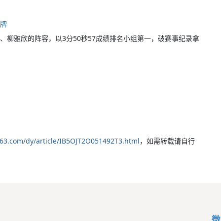
金牌
、柳雅欣的阵容，以3分50秒57成绩排名小组第一，破赛事纪录拿
163.com/dy/article/IB5OJT2O051492T3.html
，如需转载请自行
微