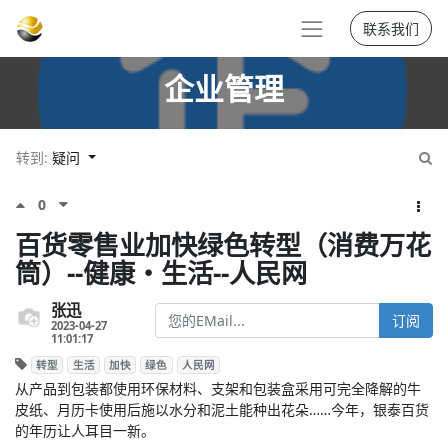
联系我们
企业管理
转到:
疑问
0
百货零售业加快绿色转型（消费万花
筒）--健康・生活--人民网
张迅
订阅
2023-04-27
11:01:17
转型
生活
加快
绿色
人民网
从产品到包装都使用环保材料、支架和包装盒采用可完全降解的牛
皮纸、月历卡使用后施以水分和泥土能种出花朵……今年，银泰百货
的年历让人耳目一新。