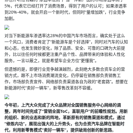
5%，代表它已经打开了消费场景，得到了用户的认可；如果渗透率
到20%-40%，就会开启一个新时代，但同时“量增加跌”，行业竞争
加剧。
对当下新能源车渗透率达28%的中国汽车市场而言，确实处于这么
一个风口，消费者肯定了“新能源车是个好选择”，同时对汽车的认知
和心态，也发生微妙变化，除了品质、安全、可靠的口碑为大前提
外，比以往任何时候都更注重产品个性、品牌带来的体验和人性化
服务，一言以蔽之，就是希望车企全方位“更懂我”。
但遗憾的是，即便行业竞争越演越烈，此刻绝大多数合资车企的营
销方式，跟不上市场消费潮流变化，仍停留在销售部负责销售工
作，市场部负责宣传、网络部负责渠道各自为政的“老套路”。想要在
新能源时代“卖好一辆车”，新零售改革刻不容缓。
今年初，上汽大众完成了大众品牌对全国销售服务中心网络的调
整，两年时间完成了“营销全面ToC，直联用户”的前瞻性规划。用新
的组织、新的业态和新的阵地，革新原有的销售渠道和模式，通过
“修炼内功”，展现出强大的上升势头，也为合资汽车品牌在智能时
代，利用新零售模式“卖好一辆车”，提供破局创新的新思路
。