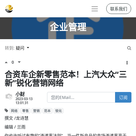
联系我们
企业管理
转到:
疑问
0
合资车企新零售范本！上汽大众“三
新”锐化营销网络
小财
订阅
2023-03-13
13:01:31
网络
零售
营销
范本
锐化
撰文 /龙诗慧
编辑 / 兰雨
你也许听过有趣的“渗透率法则”，当一件新产品的市场渗透率高于