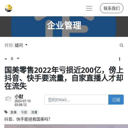
联系我们
企业管理
转到:
疑问
0
国美零售2022年亏损近200亿，傍上
抖音、快手要流量，自家直播人才却
在流失
小财
订阅
2023-07-15
03:08:12
直播
亏损
流量
抖音、快手能拯救国美吗？