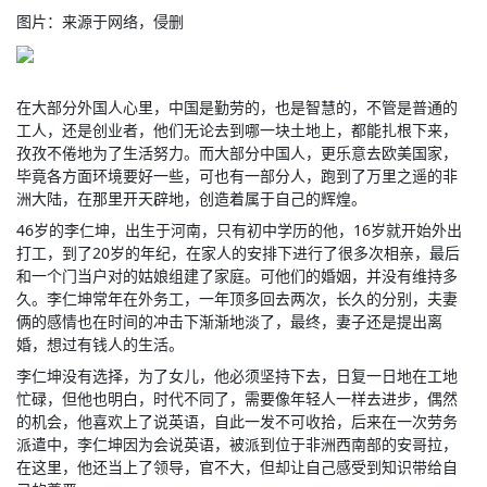
图片：来源于网络，侵删
在大部分外国人心里，中国是勤劳的，也是智慧的，不管是普通的
工人，还是创业者，他们无论去到哪一块土地上，都能扎根下来，
孜孜不倦地为了生活努力。而大部分中国人，更乐意去欧美国家，
毕竟各方面环境要好一些，可也有一部分人，跑到了万里之遥的非
洲大陆，在那里开天辟地，创造着属于自己的辉煌。
46岁的李仁坤，出生于河南，只有初中学历的他，16岁就开始外出
打工，到了20岁的年纪，在家人的安排下进行了很多次相亲，最后
和一个门当户对的姑娘组建了家庭。可他们的婚姻，并没有维持多
久。李仁坤常年在外务工，一年顶多回去两次，长久的分别，夫妻
俩的感情也在时间的冲击下渐渐地淡了，最终，妻子还是提出离
婚，想过有钱人的生活。
李仁坤没有选择，为了女儿，他必须坚持下去，日复一日地在工地
忙碌，但他也明白，时代不同了，需要像年轻人一样去进步，偶然
的机会，他喜欢上了说英语，自此一发不可收拾，后来在一次劳务
派遣中，李仁坤因为会说英语，被派到位于非洲西南部的安哥拉，
在这里，他还当上了领导，官不大，但却让自己感受到知识带给自