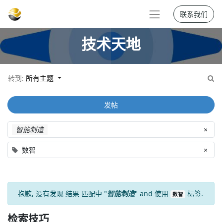
联系我们
技术天地
转到:
所有主题
发帖
智能制造
×
数智
×
抱歉, 没有发现
结果
匹配中 "
智能制造
" and 使用
标签.
数智
检索技巧