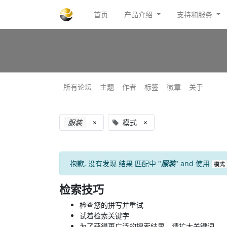
首页
产品介绍
支持和服务
所有论坛
主题
作者
标签
徽章
关于
服装
×
模式
×
抱歉, 没有发现
结果
匹配中 "
服装
" and 使用
模式
检索技巧
检查您的拼写并重试
试着检索关键字
为了获得更广泛的搜索结果，请扩大关键词