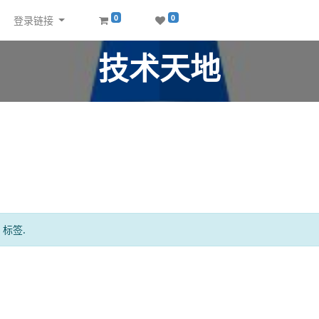
0
0
登录链接
技术天地
标签.