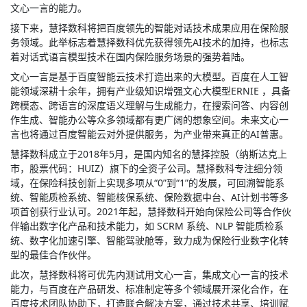
文心一言的能力。
接下来，慧择数科将把百度领先的智能对话技术成果应用在保险服
务领域。此举标志着慧择数科优先获得领先AI技术的加持，也标志
着对话式语言模型技术在国内保险服务场景的强势着陆。
文心一言是基于百度智能云技术打造出来的大模型。百度在人工智
能领域深耕十余年，拥有产业级知识增强文心大模型ERNIE ，具备
跨模态、跨语言的深度语义理解与生成能力，在搜索问答、内容创
作生成、智能办公等众多领域都有更广阔的想象空间。未来文心一
言也将通过百度智能云对外提供服务，为产业带来真正的AI普惠。
慧择数科成立于2018年5月，是国内知名的慧择控股（纳斯达克上
市，股票代码：HUIZ）旗下的全资子公司。慧择数科专注细分领
域，在保险科技创新上实现多项从“0”到“1”的发展，可回溯智能系
统、智能质检系统、智能核保系统、保险数据中台、AI计划书等多
项首创获行业认可。2021年起，慧择数科开始向保险公司等合作伙
伴输出数字化产品和技术能力，如 SCRM 系统、NLP 智能质检系
统、数字化加速引擎、智能驾驶舱等，致力成为保险行业数字化转
型的最佳合作伙伴。
此次，慧择数科将可优先内测试用文心一言，集成文心一言的技术
能力，与百度在产品研发、标准制定等多个领域展开深化合作，在
百度技术团队协助下，打造联合解决方案，通过技术共享、培训赋