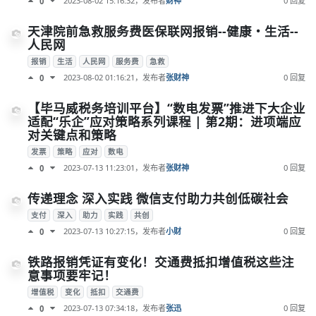
2023-08-02 15:16:32
，发布者
财神
0 回复
0
天津院前急救服务费医保联网报销--健康・生活--
人民网
报销
生活
人民网
服务费
急救
2023-08-02 01:16:21
，发布者
张财神
0 回复
0
【毕马威税务培训平台】“数电发票”推进下大企业
适配“乐企”应对策略系列课程 | 第2期：进项端应
对关键点和策略
发票
策略
应对
数电
2023-07-13 11:23:01
，发布者
张财神
0 回复
0
传递理念 深入实践 微信支付助力共创低碳社会
支付
深入
助力
实践
共创
2023-07-13 10:27:15
，发布者
小财
0 回复
0
铁路报销凭证有变化！交通费抵扣增值税这些注
意事项要牢记！
增值税
变化
抵扣
交通费
2023-07-13 07:34:18
，发布者
张迅
0 回复
0