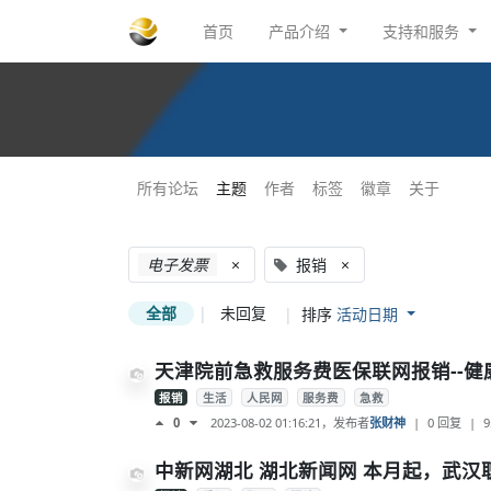
首页
产品介绍
支持和服务
所有论坛
主题
作者
标签
徽章
关于
电子发票
×
报销
×
全部
|
未回复
|
排序
活动日期
天津院前急救服务费医保联网报销--健
报销
生活
人民网
服务费
急救
2023-08-02 01:16:21
，发布者
张财神
|
0 回复
|
9
0
中新网湖北 湖北新闻网 本月起，武