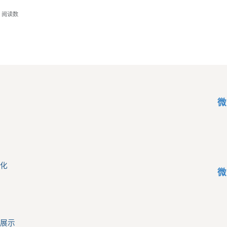
阅读数
微
化
微
展示