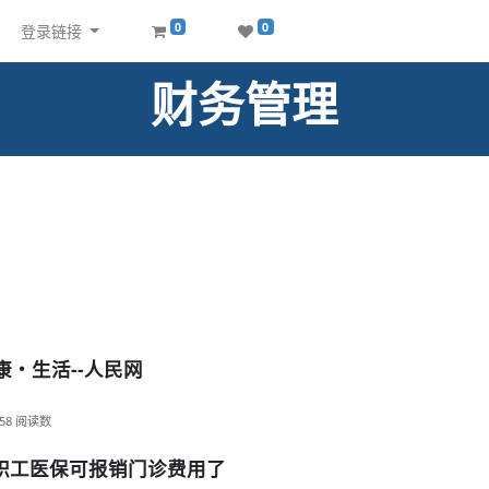
0
0
登录链接
财务管理
康・生活--人民网
58
阅读数
汉职工医保可报销门诊费用了