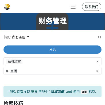
联系我们
财务管理
转到:
所有主题
发帖
私域流量
×
直播
×
抱歉, 没有发现
结果
匹配中 "
私域流量
" and 使用
标签.
直播
检索技巧