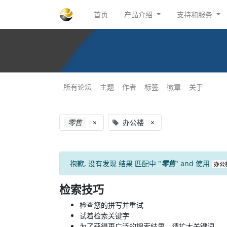
首页
产品介绍
支持和服务
所有论坛
主题
作者
标签
徽章
关于
零售
×
办公楼
×
抱歉, 没有发现
结果
匹配中 "
零售
" and 使用
办公
检索技巧
检查您的拼写并重试
试着检索关键字
为了获得更广泛的搜索结果，请扩大关键词