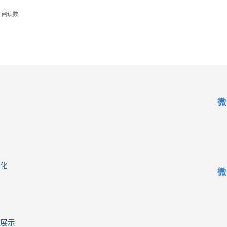
阅读数
微
化
微
展示