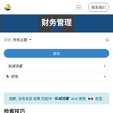
联系我们
财务管理
转到:
所有主题
发帖
私域流量
×
跨境
×
抱歉, 没有发现
结果
匹配中 "
私域流量
" and 使用
标签.
跨境
检索技巧