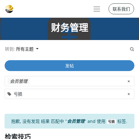
联系我们
财务管理
转到:
所有主题
发帖
会员管理
×
亏损
×
抱歉, 没有发现
结果
匹配中 "
会员管理
" and 使用
标签.
亏损
检索技巧