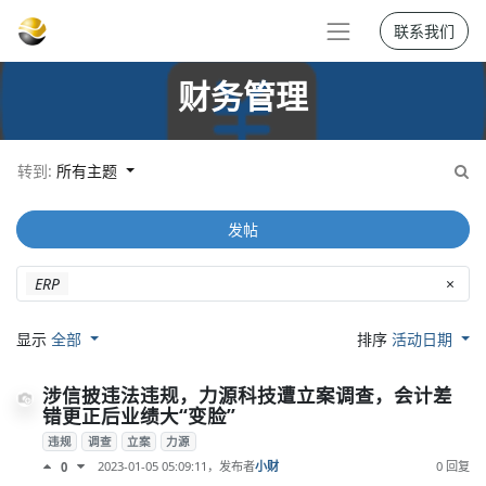
联系我们
财务管理
转到:
所有主题
发帖
ERP
×
显示
全部
排序
活动日期
涉信披违法违规，力源科技遭立案调查，会计差
错更正后业绩大“变脸”
违规
调查
立案
力源
2023-01-05 05:09:11
，发布者
小财
0 回复
0