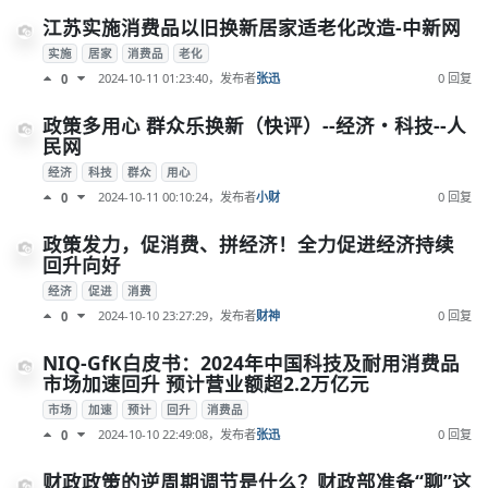
江苏实施消费品以旧换新居家适老化改造-中新网
实施
居家
消费品
老化
2024-10-11 01:23:40
，发布者
张迅
0 回复
0
政策多用心 群众乐换新（快评）--经济・科技--人
民网
经济
科技
群众
用心
2024-10-11 00:10:24
，发布者
小财
0 回复
0
政策发力，促消费、拼经济！全力促进经济持续
回升向好
经济
促进
消费
2024-10-10 23:27:29
，发布者
财神
0 回复
0
NIQ-GfK白皮书：2024年中国科技及耐用消费品
市场加速回升 预计营业额超2.2万亿元
市场
加速
预计
回升
消费品
2024-10-10 22:49:08
，发布者
张迅
0 回复
0
财政政策的逆周期调节是什么？财政部准备“聊”这