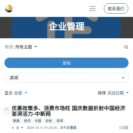
联系我们
企业管理
转到:
所有主题
发帖
家具
×
显示
全部
排序
活动日期
优惠政策多、消费市场旺 国庆数据折射中国经济
澎湃活力-中新网
数据
经济
中国
折射
澎湃
2024-10-11 01:24:20
，发布者
张迅
0 回复
0