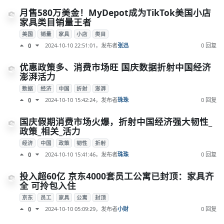
月售580万美金！MyDepot成为TikTok美国小店
家具类目销量王者
美国
销量
家具
小店
类目
2024-10-10 22:51:01
，发布者
张迅
0 回复
0
优惠政策多、消费市场旺 国庆数据折射中国经济
澎湃活力
数据
经济
中国
折射
澎湃
2024-10-10 15:42:24
，发布者
珠珠
0 回复
0
国庆假期消费市场火爆，折射中国经济强大韧性_
政策_相关_活力
经济
中国
政策
韧性
折射
2024-10-10 15:41:46
，发布者
珠珠
0 回复
0
投入超60亿 京东4000套员工公寓已封顶：家具齐
全 可拎包入住
京东
员工
家具
公寓
封顶
2024-10-10 05:09:29
，发布者
小财
0 回复
0