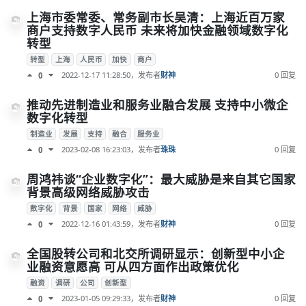
上海市委常委、常务副市长吴清：上海近百万家
商户支持数字人民币 未来将加快金融领域数字化
转型
转型
上海
人民币
加快
商户
2022-12-17 11:28:50
，发布者
财神
0 回复
0
推动先进制造业和服务业融合发展 支持中小微企
数字化转型
制造业
发展
支持
融合
服务业
2023-02-08 16:23:03
，发布者
珠珠
0 回复
0
周鸿祎谈“企业数字化”：最大威胁是来自其它国家
背景高级网络威胁攻击
数字化
背景
国家
网络
威胁
2022-12-16 01:43:59
，发布者
财神
0 回复
0
全国股转公司和北交所调研显示：创新型中小企
业融资意愿高 可从四方面作出政策优化
融资
调研
公司
创新型
2023-01-05 09:29:33
，发布者
财神
0 回复
0