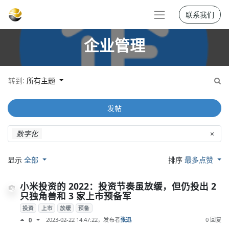
联系我们
企业管理
转到:
所有主题
发帖
数字化
×
显示
全部
排序
最多点赞
小米投资的 2022：投资节奏虽放缓，但仍投出 2
只独角兽和 3 家上市预备军
投资
上市
放缓
预备
2023-02-22 14:47:22
，发布者
张迅
0 回复
0