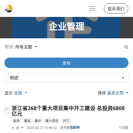
联系我们
企业管理
转到:
所有主题
发帖
制造
×
显示
全部
排序
最多点赞
浙江省268个重大项目集中开工建设 总投资6808
亿元
投资
建设
集中
重大项目
开工
2023-02-21 15:46:52
，发布者
张财神
0 回复
0