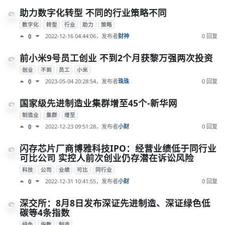
助力数字化转型 不同的行业策略不同
数字化
转型
行业
助力
策略
2022-12-16 04:44:06
，发布者
财神
0 回复
0
前小米9号员工创业 不到2个月获黎万强两次投资
创业
不到
员工
小米
2023-05-04 20:28:54
，发布者
珠珠
0 回复
0
国家级先进制造业集群增至45个-新华网
制造业
集群
增至
2022-12-23 09:51:28
，发布者
小财
0 回复
0
闪存芯片厂商博雅科技IPO：经营业绩低于同行业
可比公司 实控人前次创业仍存潜在诉讼风险
科技
公司
业绩
可比
同行业
2022-12-31 10:41:55
，发布者
小财
0 回复
0
深交所：8月8日发布深证先进制造、深证绿色低
碳等4条指数
绿色
指数
制造