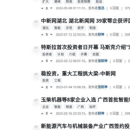
扩大
继续
制造
投资规模
投运
2023-05-08 01:11:31
，发布者
张迅
|
0 回复
|
375
0
中新网湖北 湖北新闻网 39家鄂企获
湖北
智能
示范
获评
制造
2023-07-12 22:50:55
，发布者
财神
|
0 回复
|
339
0
特斯拉首次投资者日开幕 马斯克介绍“
投资者
计划
介绍
开幕
宏图
2023-03-12 09:01:16
，发布者
张财神
|
0 回复
|
2
0
稳投资，重大工程挑大梁-中新网
投资
工程
2023-01-04 10:08:29
，发布者
张财神
|
0 回复
|
2
0
玉柴机器等8家企业入选 广西首批智
企业
智能
制造
广西
标杆
2023-03-16 23:33:15
，发布者
财神
|
0 回复
|
339
0
新能源汽车与机械装备产业广西签约投资额