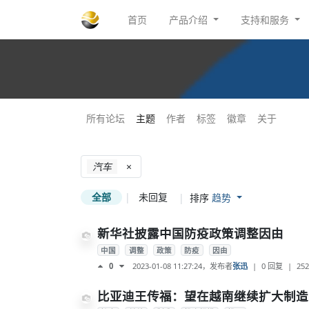
首页
产品介绍
支持和服务
所有论坛
主题
作者
标签
徽章
关于
汽车
×
全部
|
未回复
|
排序
趋势
新华社披露中国防疫政策调整因由
中国
调整
政策
防疫
因由
2023-01-08 11:27:24
，发布者
张迅
|
0 回复
|
252
0
比亚迪王传福：望在越南继续扩大制造