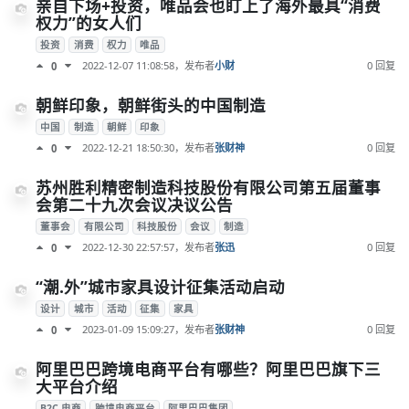
亲自下场+投资，唯品会也盯上了海外最具“消费
权力”的女人们
投资
消费
权力
唯品
2022-12-07 11:08:58
，发布者
小财
0 回复
0
朝鲜印象，朝鲜街头的中国制造
中国
制造
朝鲜
印象
2022-12-21 18:50:30
，发布者
张财神
0 回复
0
苏州胜利精密制造科技股份有限公司第五届董事
会第二十九次会议决议公告
董事会
有限公司
科技股份
会议
制造
2022-12-30 22:57:57
，发布者
张迅
0 回复
0
“潮.外”城市家具设计征集活动启动
设计
城市
活动
征集
家具
2023-01-09 15:09:27
，发布者
张财神
0 回复
0
阿里巴巴跨境电商平台有哪些？阿里巴巴旗下三
大平台介绍
B2C 电商
跨境电商平台
阿里巴巴集团