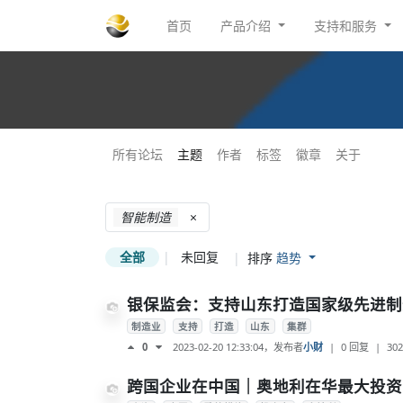
首页
产品介绍
支持和服务
所有论坛
主题
作者
标签
徽章
关于
智能制造
×
全部
|
未回复
|
排序
趋势
银保监会：支持山东打造国家级先进制
制造业
支持
打造
山东
集群
2023-02-20 12:33:04
，发布者
小财
|
0 回复
|
302
0
跨国企业在中国｜奥地利在华最大投资