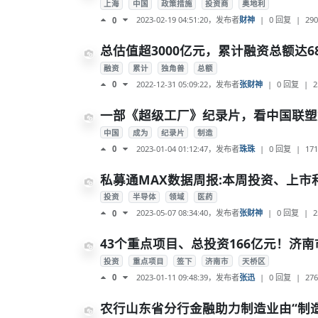
上海
中国
政策措施
投资商
奥地利
2023-02-19 04:51:20
，发布者
财神
|
0 回复
|
290
0
总估值超3000亿元，累计融资总额达6
融资
累计
独角兽
总额
2022-12-31 05:09:22
，发布者
张财神
|
0 回复
|
2
0
一部《超级工厂》纪录片，看中国联塑
中国
成为
纪录片
制造
2023-01-04 01:12:47
，发布者
珠珠
|
0 回复
|
171
0
私募通MAX数据周报:本周投资、上市
投资
半导体
领域
医药
2023-05-07 08:34:40
，发布者
张财神
|
0 回复
|
2
0
43个重点项目、总投资166亿元！济
投资
重点项目
签下
济南市
天桥区
2023-01-11 09:48:39
，发布者
张迅
|
0 回复
|
276
0
农行山东省分行金融助力制造业由“制造