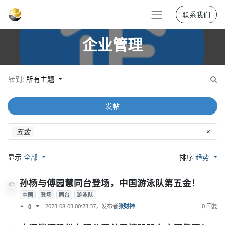
联系我们
企业管理
转到:
所有主题
发帖
五金
×
显示
全部
排序
趋势
孙杨与傅园慧同台登场，中国游泳队第五金！
中国
登场
同台
游泳队
2023-08-03 00:23:37
，发布者
张财神
0 回复
0