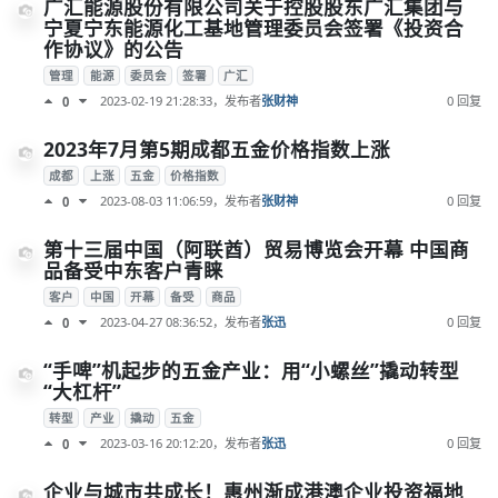
广汇能源股份有限公司关于控股股东广汇集团与
宁夏宁东能源化工基地管理委员会签署《投资合
作协议》的公告
管理
能源
委员会
签署
广汇
2023-02-19 21:28:33
，发布者
张财神
0 回复
0
2023年7月第5期成都五金价格指数上涨
成都
上涨
五金
价格指数
2023-08-03 11:06:59
，发布者
张财神
0 回复
0
第十三届中国（阿联酋）贸易博览会开幕 中国商
品备受中东客户青睐
客户
中国
开幕
备受
商品
2023-04-27 08:36:52
，发布者
张迅
0 回复
0
“手啤”机起步的五金产业：用“小螺丝”撬动转型
“大杠杆”
转型
产业
撬动
五金
2023-03-16 20:12:20
，发布者
张迅
0 回复
0
企业与城市共成长！惠州渐成港澳企业投资福地