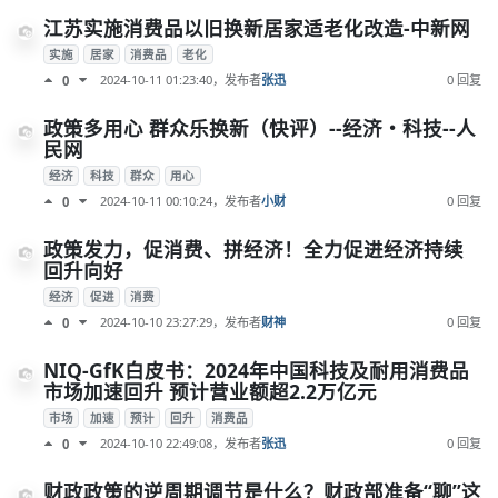
江苏实施消费品以旧换新居家适老化改造-中新网
实施
居家
消费品
老化
2024-10-11 01:23:40
，发布者
张迅
0 回复
0
政策多用心 群众乐换新（快评）--经济・科技--人
民网
经济
科技
群众
用心
2024-10-11 00:10:24
，发布者
小财
0 回复
0
政策发力，促消费、拼经济！全力促进经济持续
回升向好
经济
促进
消费
2024-10-10 23:27:29
，发布者
财神
0 回复
0
NIQ-GfK白皮书：2024年中国科技及耐用消费品
市场加速回升 预计营业额超2.2万亿元
市场
加速
预计
回升
消费品
2024-10-10 22:49:08
，发布者
张迅
0 回复
0
财政政策的逆周期调节是什么？财政部准备“聊”这