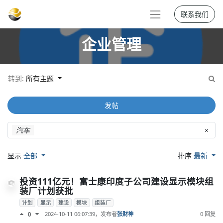
联系我们
企业管理
转到:
所有主题
发帖
汽车
×
显示
全部
排序
最新
投资111亿元！富士康印度子公司建设显示模块组
装厂计划获批
计划
显示
建设
模块
组装厂
2024-10-11 06:07:39
，发布者
张财神
0 回复
0