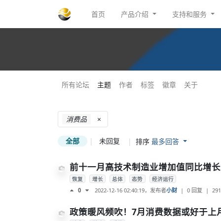
首页
产品介绍
支持和服务
所有论坛
主题
作者
标签
徽章
关于
消费品
×
全部
|
未回复
|
排序
最多回答
前十一月高技术制造业增加值同比增长
恢复
增长
总体
态势
经济运行
2022-12-16 02:40:19
，发布者
小财
|
0 回复
|
291
0
政策暖风频吹！7月消费数据或好于上月