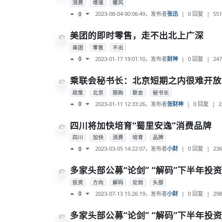
消费
增速
暖风
2023-08-04 00:06:49
，发布者
张迅
|
0 回复
|
551
0
美团的即时零售，走不出北上广深
美团
零售
不出
2023-01-17 19:01:10
，发布者
财神
|
0 回复
|
247
0
乘联会秘书长：北京短期之内很难开放
政策
北京
限购
联会
秘书长
2023-01-11 12:33:26
，发布者
张财神
|
0 回复
|
2
0
四川将加快培育“蜀里安逸”消费品牌
四川
加快
消费
培育
品牌
2023-03-05 14:22:07
，发布者
小财
|
0 回复
|
236
0
多家头部公募“论剑” “解码”下半年投
投资
方向
解码
论剑
头部
2023-07-13 15:26:19
，发布者
小财
|
0 回复
|
298
0
多家头部公募“论剑” “解码”下半年投