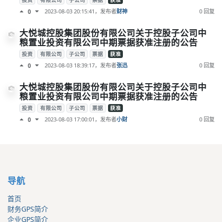
投资
有限公司
子公司
票据
获准
2023-08-03 20:15:41
，发布者
财神
0 回复
0
大悦城控股集团股份有限公司关于控股子公司中
粮置业投资有限公司中期票据获准注册的公告
投资
有限公司
子公司
票据
获准
2023-08-03 18:39:17
，发布者
张迅
0 回复
0
大悦城控股集团股份有限公司关于控股子公司中
粮置业投资有限公司中期票据获准注册的公告
投资
有限公司
子公司
票据
获准
2023-08-03 17:00:01
，发布者
小财
0 回复
0
导航
首页
财务GPS简介
企业GPS简介