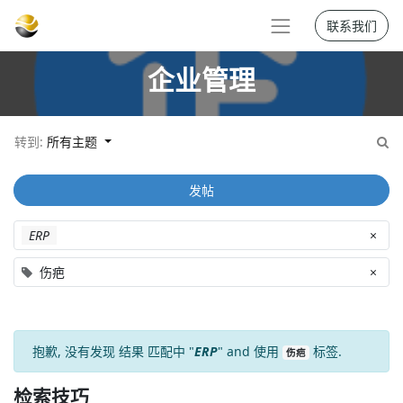
联系我们
企业管理
转到:
所有主题
发帖
ERP
×
伤疤
×
抱歉, 没有发现
结果
匹配中 "
ERP
" and 使用
标签.
伤疤
检索技巧