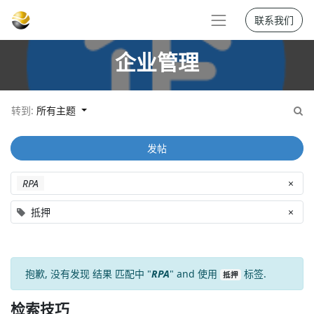
联系我们
企业管理
转到:
所有主题
发帖
RPA
×
抵押
×
抱歉, 没有发现
结果
匹配中 "
RPA
" and 使用
标签.
抵押
检索技巧