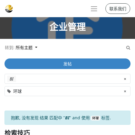
联系我们
企业管理
转到:
所有主题
发帖
BI
×
环球
×
抱歉, 没有发现
结果
匹配中 "
BI
" and 使用
标签.
环球
检索技巧