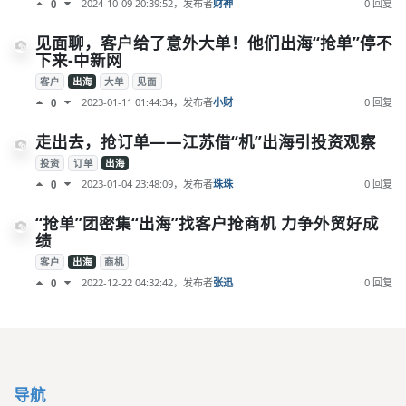
2024-10-09 20:39:52
，发布者
财神
0 回复
0
见面聊，客户给了意外大单！他们出海“抢单”停不
下来-中新网
客户
出海
大单
见面
2023-01-11 01:44:34
，发布者
小财
0 回复
0
走出去，抢订单——江苏借“机”出海引投资观察
投资
订单
出海
2023-01-04 23:48:09
，发布者
珠珠
0 回复
0
“抢单”团密集“出海”找客户抢商机 力争外贸好成
绩
客户
出海
商机
2022-12-22 04:32:42
，发布者
张迅
0 回复
0
导航