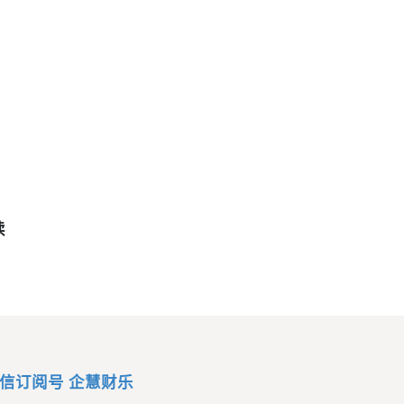
读
信订阅号 企慧财乐