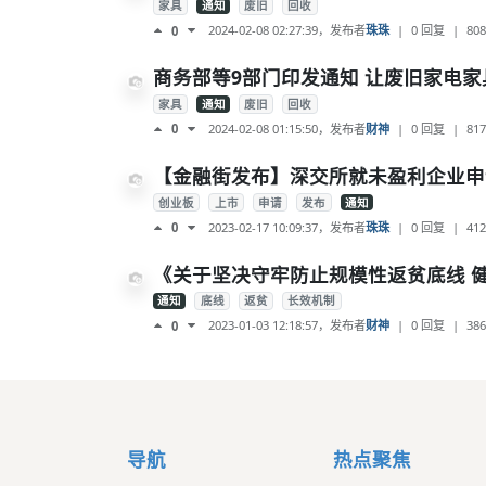
家具
通知
废旧
回收
2024-02-08 02:27:39
，发布者
珠珠
|
0 回复
|
808
0
商务部等9部门印发通知 让废旧家电家
家具
通知
废旧
回收
2024-02-08 01:15:50
，发布者
财神
|
0 回复
|
817
0
【金融街发布】深交所就未盈利企业申
创业板
上市
申请
发布
通知
2023-02-17 10:09:37
，发布者
珠珠
|
0 回复
|
412
0
《关于坚决守牢防止规模性返贫底线 
通知
底线
返贫
长效机制
2023-01-03 12:18:57
，发布者
财神
|
0 回复
|
386
0
导航
热点聚焦