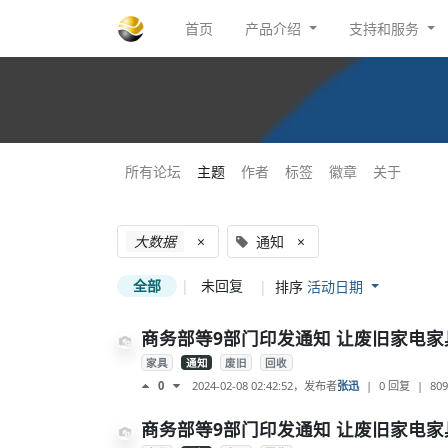
首页
产品介绍
支持和服务
所有论坛
主题
作者
标签
徽章
关于
大数据
×
通知
×
全部
|
未回复
|
排序
活动日期
商务部等9部门印发通知 让废旧家电
家具
通知
废旧
回收
2024-02-08 02:42:52
，发布者
张迅
|
0 回复
|
809
0
商务部等9部门印发通知 让废旧家电家