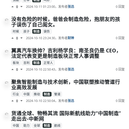
预期
订单
制造
叫好
2024-10-11 01:23:00
，发布者
张迅
0 回复
0
没有危险的时候，爸爸会制造危险，抱朋友的孩
子误伤了自己闺女。
时候
孩子
制造
误伤
2024-10-10 23:24:30
，发布者
财神
0 回复
0
翼真汽车换帅？吉利杨学良：南圣良仍是 CEO，
法定代表变更是制造板块正常人事调整
板块
吉利
制造
正常人
2024-10-10 22:50:43
，发布者
张迅
0 回复
0
聚焦智能制造与技术创新，中国联塑推动管道行
业高效发展
行业
中国
推动
制造
管道
2024-10-10 22:50:04
，发布者
张迅
0 回复
0
货通全球、物畅其流 国际新航线助力“中国制造”
走出去-中新网
中国
助力
全球
制造
航线