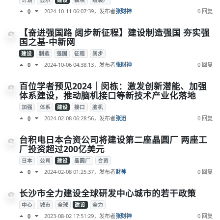
计划
显示
建设
模块
组装厂
2024-10-11 06:07:39
，发布者
张财神
0 回复
0
【奋进强国路 阔步新征程】建设制造强国 夯实强
国之基-中新网
建设
制造
强国
征程
阔步
2024-10-06 04:38:13
，发布者
张财神
0 回复
0
百位学者预见2024｜闵栋：激发创新潜能、加强
体系建设，推动脑机接口等新技术产业化落地
加强
体系
建设
接口
脑机
2024-02-08 06:28:56
，发布者
张迅
0 回复
0
台积电日本合资公司将建设第二座晶圆厂 两座工
厂投资超过200亿美元
日本
公司
建设
晶圆厂
合资
2024-02-08 01:25:37
，发布者
财神
0 回复
0
长沙市全力建设全球研发中心城市的若干政策
中心
城市
全球
建设
全力
2023-08-02 17:51:29
，发布者
张财神
0 回复
0