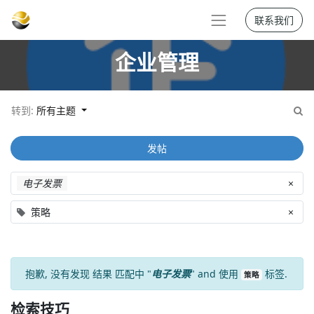
联系我们
企业管理
转到:
所有主题
发帖
电子发票
×
策略
×
抱歉, 没有发现
结果
匹配中 "
电子发票
" and 使用
标签.
策略
检索技巧