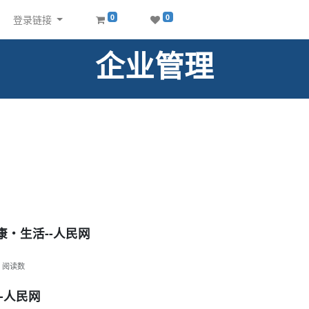
0
0
登录链接
企业管理
康・生活--人民网
阅读数
-人民网