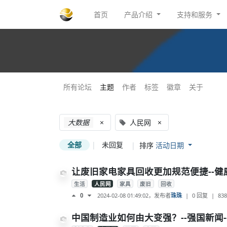
首页
产品介绍
支持和服务
所有论坛
主题
作者
标签
徽章
关于
大数据
×
人民网
×
全部
|
未回复
|
排序
活动日期
让废旧家电家具回收更加规范便捷--健
生活
人民网
家具
废旧
回收
2024-02-08 01:49:02
，发布者
珠珠
|
0 回复
|
838
0
中国制造业如何由大变强？--强国新闻-