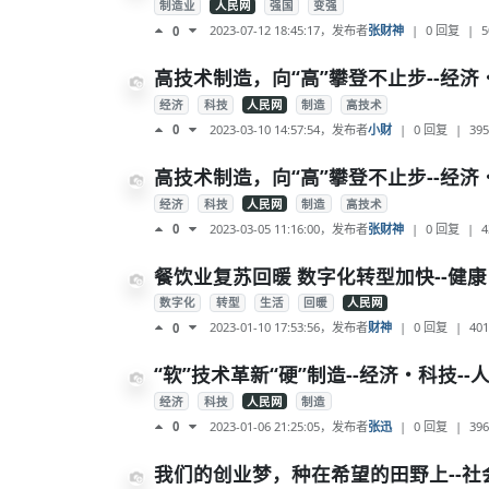
制造业
人民网
强国
变强
2023-07-12 18:45:17
，发布者
张财神
|
0 回复
|
5
0
高技术制造，向“高”攀登不止步--经济
经济
科技
人民网
制造
高技术
2023-03-10 14:57:54
，发布者
小财
|
0 回复
|
395
0
高技术制造，向“高”攀登不止步--经济
经济
科技
人民网
制造
高技术
2023-03-05 11:16:00
，发布者
张财神
|
0 回复
|
4
0
餐饮业复苏回暖 数字化转型加快--健康
数字化
转型
生活
回暖
人民网
2023-01-10 17:53:56
，发布者
财神
|
0 回复
|
401
0
“软”技术革新“硬”制造--经济・科技--
经济
科技
人民网
制造
2023-01-06 21:25:05
，发布者
张迅
|
0 回复
|
396
0
我们的创业梦，种在希望的田野上--社