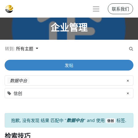
联系我们
企业管理
转到:
所有主题
发帖
数据中台
×
信创
×
抱歉, 没有发现
结果
匹配中 "
数据中台
" and 使用
标签.
信创
检索技巧