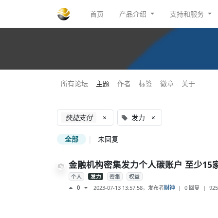
首页
产品介绍
支持和服务
所有论坛
主题
作者
标签
徽章
关于
快捷支付
×
发力
×
全部
|
未回复
金融机构密集发力个人碳账户 至少15
个人
发力
密集
权益
2023-07-13 13:57:58
，发布者
财神
|
0 回复
|
925
0