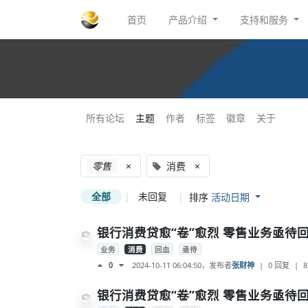
首页
产品介绍
支持和服务
所有论坛
主题
作者
标签
徽章
关于
零售
×
消费
×
全部
|
未回复
|
排序
活动日期
银行消费贷愈“卷”愈烈 零售业务亟待
业务
消费
回血
亟待
2024-10-11 06:04:50
，发布者
张财神
|
0 回复
|
8
0
银行消费贷愈“卷”愈烈 零售业务亟待