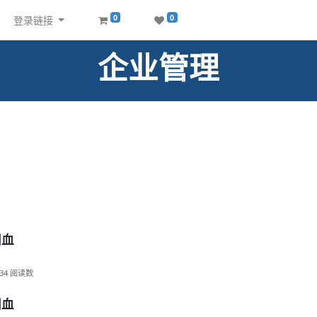
0
0
登录链接
企业管理
回血
34
阅读数
回血