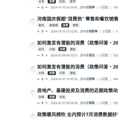
业务
消费
回血
亟待
2024-10-10 23:24:47
，发布者
财神
|
0 回复
|
793
0
河南国庆假期“消费热” 零售和餐饮销售
餐饮
销售额
消费
零售
2024-10-10 15:12:42
，发布者
张财神
|
0 回复
|
5
0
如何激发有潜能的消费（政策问答・202
经济
中国
消费
潜能
2024-02-08 04:10:51
，发布者
张迅
|
0 回复
|
529
0
如何激发有潜能的消费（政策问答・20
中国
消费
问答
潜能
2024-02-07 15:50:35
，发布者
财神
|
0 回复
|
499
0
房地产、基建投资及消费的近期政策动
政策
消费
动态
2024-02-07 08:28:29
，发布者
珠珠
|
0 回复
|
702
0
政策暖风频吹 业内预计7月消费数据好