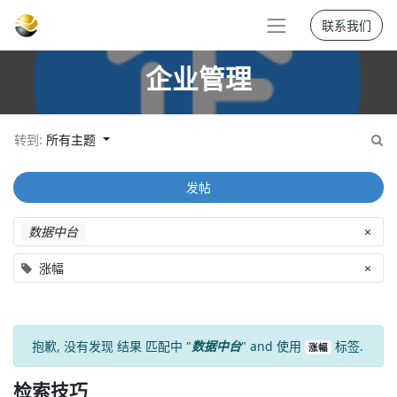
联系我们
企业管理
转到:
所有主题
发帖
数据中台
×
涨幅
×
抱歉, 没有发现
结果
匹配中 "
数据中台
" and 使用
标签.
涨幅
检索技巧